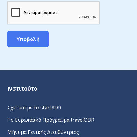
Υποβολή
A
l
t
e
Ινστιτούτο
r
n
a
Σχετικά με το startADR
t
Το Ευρωπαϊκό Πρόγραμμα travelODR
i
v
Μήνυμα Γενικής Διευθύντριας