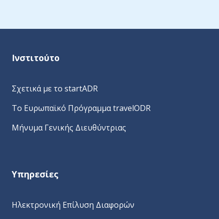
A
l
t
e
Ινστιτούτο
r
n
a
Σχετικά με το startADR
t
Το Ευρωπαϊκό Πρόγραμμα travelODR
i
v
Μήνυμα Γενικής Διευθύντριας
e
:
Υπηρεσίες
Ηλεκτρονική Επίλυση Διαφορών